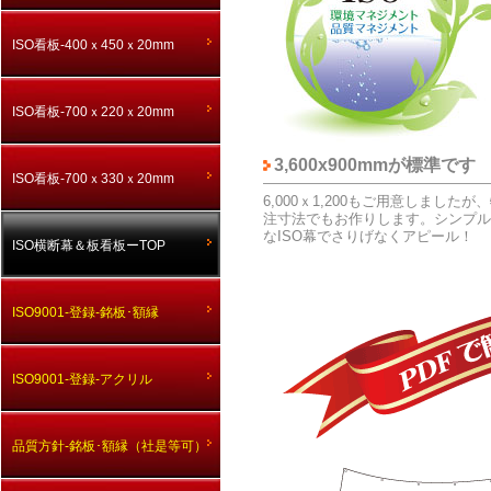
ISO看板-400ｘ450ｘ20mm
ISO看板-700ｘ220ｘ20mm
3,600x900mmが標準です
ISO看板-700ｘ330ｘ20mm
6,000ｘ1,200もご用意しましたが
注寸法でもお作りします。シンプル
なISO幕でさりげなくアピール！
ISO横断幕＆板看板ーTOP
ISO9001-登録-銘板･額縁
ISO9001-登録-アクリル
品質方針-銘板･額縁（社是等可）