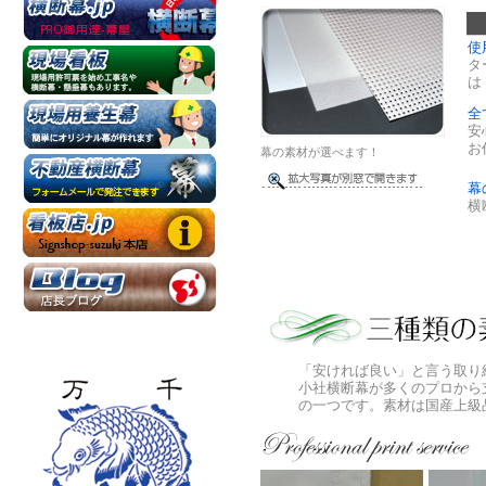
使
タ
は
全
安
お
幕の素材が選べます！
幕
横
「安ければ良い」と言う取り
小社横断幕が多くのプロから
の一つです。素材は国産上級