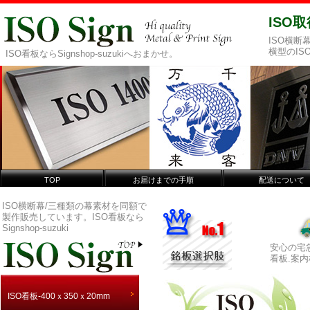
ISO
ISO横
横型のI
ISO看板ならSignshop-suzukiへおまかせ。
TOP
お届けまでの手順
配送について
ISO横断幕/三種類の幕素材を同額で
製作販売しています。ISO看板なら
Signshop-suzuki
安心の宅
看板.案
ISO看板-400ｘ350ｘ20mm