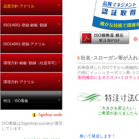
品質方針-アクリル
ISO14001-登録-銘板･額縁
ISO14001-登録-アクリル
社名･スローガン等が入れ
環境方針-銘板･額縁（社是等可）
折角取得したISOですから積極
の他にメッシュターポリン幕･
室内掲示にもオススメ=トロマット
環境方針-アクリル
特注：ISO看板
「大きさを変えたい」
ご希望がありましたら
ISO看板はSignshop-suzukiが運営
しています。
巻いて発送します！