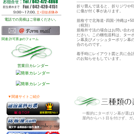
折り畳んで送ると、折りジワや
に傷が付く事があります。
電話での見積はご容赦ください。
規格寸で北海道･四国･沖縄は+50
（税別）
規格外寸法の場合はお問い合わ
ださい。この梱包送料は、ター
関連:許可票.jpのフォーム
ン幕及びメッシュターポリン幕
合のものです。
着手時にレイアウト図と共に合
のお知らせもしています。
営業日カレンダー
▼関連サイトご紹介
一般的にターポリン幕が選ば
屋内からハト目を付けず、ガ